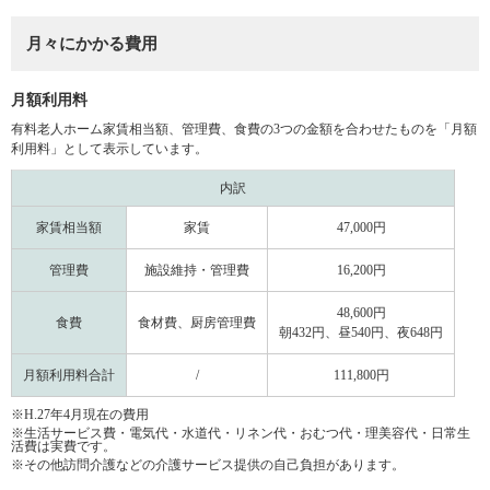
月々にかかる費用
月額利用料
有料老人ホーム家賃相当額、管理費、食費の3つの金額を合わせたものを「月額
利用料」として表示しています。
内訳
家賃相当額
家賃
47,000円
管理費
施設維持・管理費
16,200円
48,600円
食費
食材費、厨房管理費
朝432円、昼540円、夜648円
月額利用料合計
/
111,800円
※H.27年4月現在の費用
※生活サービス費・電気代・水道代・リネン代・おむつ代・理美容代・日常生
活費は実費です。
※その他訪問介護などの介護サービス提供の自己負担があります。