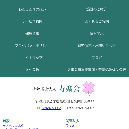
わたしたちの想い
施設のご紹介
サービス案内
よくあるご質問
採用情報
情報開示
プライバシーポリシー
資料請求・お問い合わせ
サイトマップ
ブログ
入札公告
各事業所重要事項・苦情処理体制公表
〒791-1102 愛媛県松山市来住町36番地
TEL
089-975-1335
FAX 089-975-1326
施設
関連法人
ケアハウス 来住
笑歩会