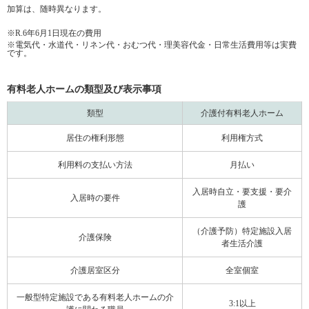
加算は、随時異なります。
※R.6年6月1日現在の費用
※電気代・水道代・リネン代・おむつ代・理美容代金・日常生活費用等は実費
です。
有料老人ホームの類型及び表示事項
類型
介護付有料老人ホーム
居住の権利形態
利用権方式
利用料の支払い方法
月払い
入居時自立・要支援・要介
入居時の要件
護
（介護予防）特定施設入居
介護保険
者生活介護
介護居室区分
全室個室
一般型特定施設である有料老人ホームの介
3:1以上