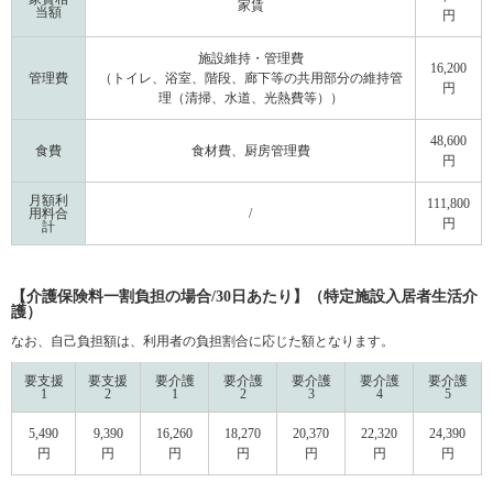
家賃
当額
円
施設維持・管理費
16,200
管理費
（トイレ、浴室、階段、廊下等の共用部分の維持管
円
理（清掃、水道、光熱費等））
48,600
食費
食材費、厨房管理費
円
月額利
111,800
用料合
/
円
計
【介護保険料一割負担の場合/30日あたり】（特定施設入居者生活介
護）
なお、自己負担額は、利用者の負担割合に応じた額となります。
要支援
要支援
要介護
要介護
要介護
要介護
要介護
1
2
1
2
3
4
5
5,490
9,390
16,260
18,270
20,370
22,320
24,390
円
円
円
円
円
円
円