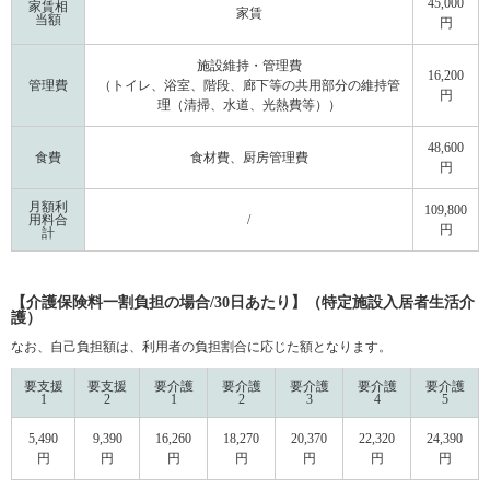
45,000
家賃相
家賃
当額
円
施設維持・管理費
16,200
管理費
（トイレ、浴室、階段、廊下等の共用部分の維持管
円
理（清掃、水道、光熱費等））
48,600
食費
食材費、厨房管理費
円
月額利
109,800
用料合
/
円
計
【介護保険料一割負担の場合/30日あたり】（特定施設入居者生活介
護）
なお、自己負担額は、利用者の負担割合に応じた額となります。
要支援
要支援
要介護
要介護
要介護
要介護
要介護
1
2
1
2
3
4
5
5,490
9,390
16,260
18,270
20,370
22,320
24,390
円
円
円
円
円
円
円