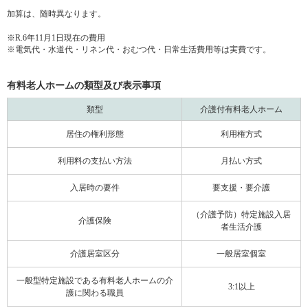
加算は、随時異なります。
※R.6年11月1日現在の費用
※電気代・水道代・リネン代・おむつ代・日常生活費用等は実費です。
有料老人ホームの類型及び表示事項
類型
介護付有料老人ホーム
居住の権利形態
利用権方式
利用料の支払い方法
月払い方式
入居時の要件
要支援・要介護
（介護予防）特定施設入居
介護保険
者生活介護
介護居室区分
一般居室個室
一般型特定施設である有料老人ホームの介
3:1以上
護に関わる職員