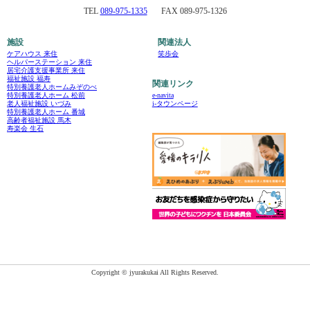
TEL
089-975-1335
FAX 089-975-1326
施設
関連法人
ケアハウス 来住
笑歩会
ヘルパーステーション 来住
居宅介護支援事業所 来住
福祉施設 福寿
関連リンク
特別養護老人ホームみぞのべ
e-navita
特別養護老人ホーム 松前
i-タウンページ
老人福祉施設 いづみ
特別養護老人ホーム 番城
高齢者福祉施設 馬木
寿楽会 生石
Copyright © jyurakukai All Rights Reserved.