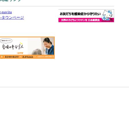
e-navita
i-タウンページ