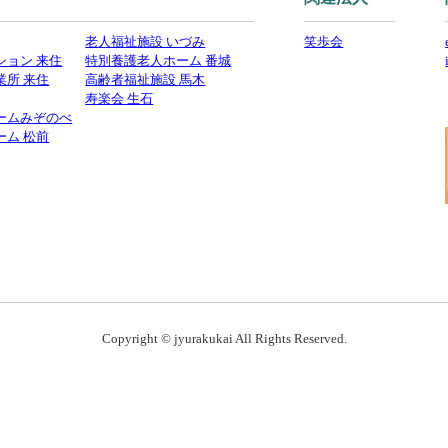
老人福祉施設 いづみ
笑歩会
ション 来住
特別養護老人ホーム 番城
業所 来住
高齢者福祉施設 馬木
寿楽会 生石
ームみぞのべ
ーム 松前
Copyright © jyurakukai All Rights Reserved.