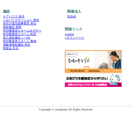
施設
関連法人
ケアハウス 来住
笑歩会
ヘルパーステーション 来住
居宅介護支援事業所 来住
福祉施設 福寿
関連リンク
特別養護老人ホームみぞのべ
e-navita
特別養護老人ホーム 松前
i-タウンページ
老人福祉施設 いづみ
特別養護老人ホーム 番城
高齢者福祉施設 馬木
寿楽会 生石
Copyright © jyurakukai All Rights Reserved.