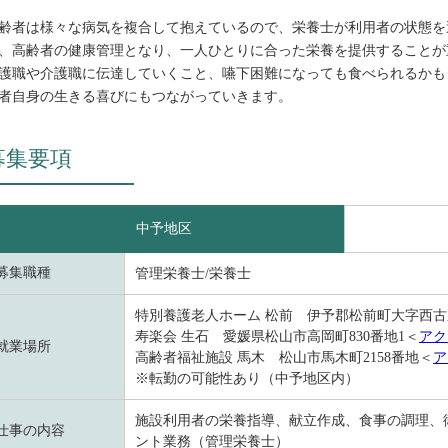
齢者は様々な病気を複合して抱えているので、栄養士が利用者の状態を
、高齢者の健康管理となり、一人ひとりに合った栄養を提供することが
護職や介護職に伝達していくこと、嚥下困難になっても食べられるかも
者自身の生きる喜びにもつながっていきます。
募集要項
中予地区
募集職種
管理栄養士/栄養士
特別養護老人ホーム 松前 伊予郡松前町大字西古泉
寿楽会 生石 愛媛県松山市高岡町830番地1＜
アク
就業場所
高齢者福祉施設 馬木 松山市馬木町2158番地＜
ア
※転勤の可能性あり（中予地区内）
施設利用者の栄養指導、献立作成、食事の調理、
仕事の内容
ント業務（管理栄養士）