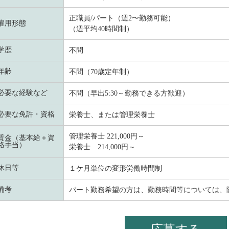
正職員/パート（週2〜勤務可能）
雇用形態
（週平均40時間制）
学歴
不問
年齢
不問（70歳定年制）
必要な経験など
不問（早出5:30～勤務できる方歓迎）
必要な免許・資格
栄養士、または管理栄養士
管理栄養士 221,000円～
賃金（基本給＋資
格手当）
栄養士 214,000円～
休日等
１ケ月単位の変形労働時間制
備考
パート勤務希望の方は、勤務時間等については、