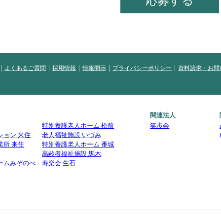
応募する
よくあるご質問
採用情報
情報開示
プライバシーポリシー
資料請求・お問
関連法人
特別養護老人ホーム 松前
笑歩会
ション 来住
老人福祉施設 いづみ
業所 来住
特別養護老人ホーム 番城
高齢者福祉施設 馬木
ームみぞのべ
寿楽会 生石