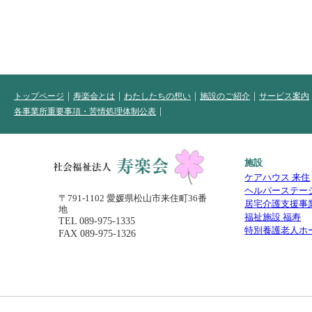
トップページ
寿楽会とは
わたしたちの想い
施設のご紹介
サービス案内
各事業所重要事項・苦情処理体制公表
施設
ケアハウス 来住
ヘルパーステー
〒791-1102 愛媛県松山市来住町36番
居宅介護支援事
地
福祉施設 福寿
TEL
089-975-1335
特別養護老人ホ
FAX 089-975-1326