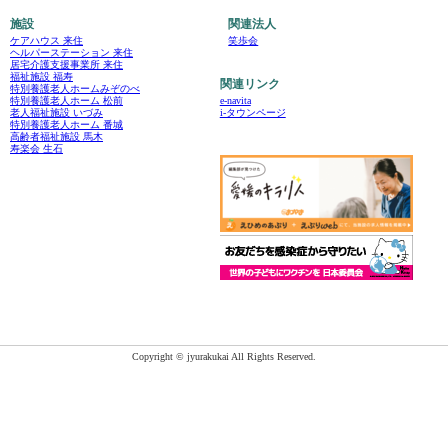
施設
関連法人
ケアハウス 来住
笑歩会
ヘルパーステーション 来住
居宅介護支援事業所 来住
福祉施設 福寿
関連リンク
特別養護老人ホームみぞのべ
e-navita
特別養護老人ホーム 松前
i-タウンページ
老人福祉施設 いづみ
特別養護老人ホーム 番城
高齢者福祉施設 馬木
寿楽会 生石
Copyright © jyurakukai All Rights Reserved.