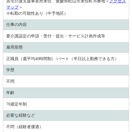
居宅介護支援事業所来住 愛媛県松山市来住町36番地＜
アクセス
マップ
＞
※転勤の可能性あり（中予地区）
仕事の内容
要介護認定の申請・受付・提出・サービス計画作成等
雇用形態
正職員（週平均40時間制）/パート（半日以上勤務できる方）
学歴
不問
年齢
70歳定年制
必要な経験など
不問（経験者優遇）