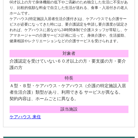
60才以上の方で身体機能の低下やご高齢のため独立した生活に不安があ
り、比較的低額な料金で自立した生活が送れる、食事・入浴付きの老人
ホームです。
ケアハウス(特定施設入居者生活介護付き)は、ケアハウスでも介護サー
ビスが必要になってきた時には、要介護認定を申請し要介護度が認定さ
れれば、ケアハウスに居ながら24時間体制で介護スタッフが常駐し、ケ
アマネージャーの介護サービス計画に沿って、身体介護や、生活援助、
健康相談やレクリエーションなどの介護サービスを受けられます。
対象者
介護認定を受けていない６０才以上の方・要支援の方・要介
護の方
特長
Ａ型・Ｂ型・ケアハウス・ケアハウス（介護の特定施設入居
者生活介護）類型があり、利用できる サービスが異なる。
契約内容は、ホームごとに異なる。
該当施設
ケアハウス 来住