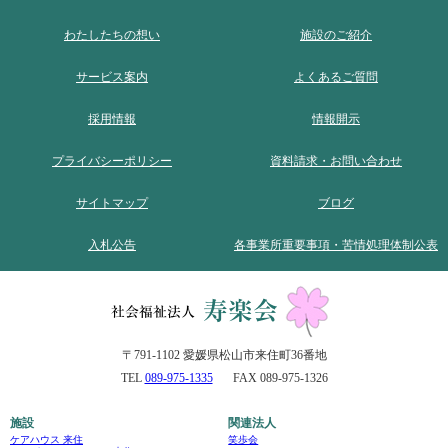
わたしたちの想い
施設のご紹介
サービス案内
よくあるご質問
採用情報
情報開示
プライバシーポリシー
資料請求・お問い合わせ
サイトマップ
ブログ
入札公告
各事業所重要事項・苦情処理体制公表
〒791-1102 愛媛県松山市来住町36番地
TEL
089-975-1335
FAX 089-975-1326
施設
関連法人
ケアハウス 来住
笑歩会