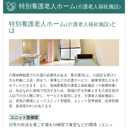
特別養護老人ホーム
(介護老人福祉施設)
特別養護老人ホーム
と
(介護老人福祉施設)
は
介護保険制度での介護の必要性がある「要介護3以上」の認定を受けた
方を対象に入浴・排せつ・食事などの介護サービス、健康管理などをさ
せていただきます。また、地域密着型介護老人福祉施設（小規模特養）
は、住みなれた地域で生活するため、地域の方を対象とする入居定員29
人以下の少人数に対し、サービスを提供します。介護老人福祉施設に
は、居室の環境によってユニット型個室、ユニット型準個室、従来型個
室、多床室の4つがあります
ユニット型個室
日常の生活を過ごす場を10個室で食堂などの環境（ユニッ