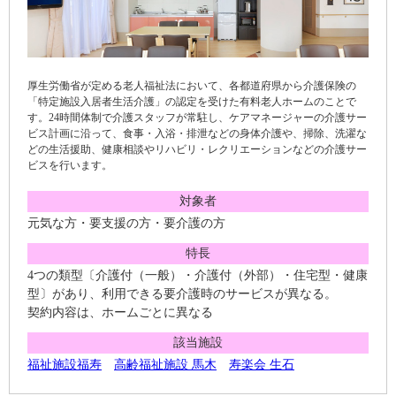
厚生労働省が定める老人福祉法において、各都道府県から介護保険の
「特定施設入居者生活介護」の認定を受けた有料老人ホームのことで
す。24時間体制で介護スタッフが常駐し、ケアマネージャーの介護サー
ビス計画に沿って、食事・入浴・排泄などの身体介護や、掃除、洗濯な
どの生活援助、健康相談やリハビリ・レクリエーションなどの介護サー
ビスを行います。
対象者
元気な方・要支援の方・要介護の方
特長
4つの類型〔介護付（一般）・介護付（外部）・住宅型・健康
型〕があり、利用できる要介護時のサービスが異なる。
契約内容は、ホームごとに異なる
該当施設
福祉施設福寿
高齢福祉施設 馬木
寿楽会 生石