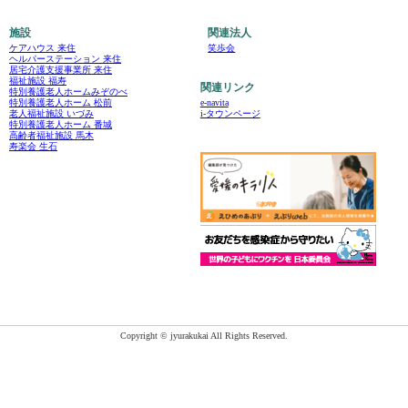
施設
関連法人
ケアハウス 来住
笑歩会
ヘルパーステーション 来住
居宅介護支援事業所 来住
福祉施設 福寿
関連リンク
特別養護老人ホームみぞのべ
e-navita
特別養護老人ホーム 松前
i-タウンページ
老人福祉施設 いづみ
特別養護老人ホーム 番城
高齢者福祉施設 馬木
寿楽会 生石
Copyright © jyurakukai All Rights Reserved.