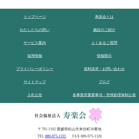
トップページ
寿楽会とは
わたしたちの想い
施設のご紹介
サービス案内
よくあるご質問
採用情報
情報開示
プライバシーポリシー
資料請求・お問い合わせ
サイトマップ
ブログ
入札公告
各事業所重要事項・苦情処理体制公表
〒791-1102 愛媛県松山市来住町36番地
TEL
089-975-1335
FAX 089-975-1326