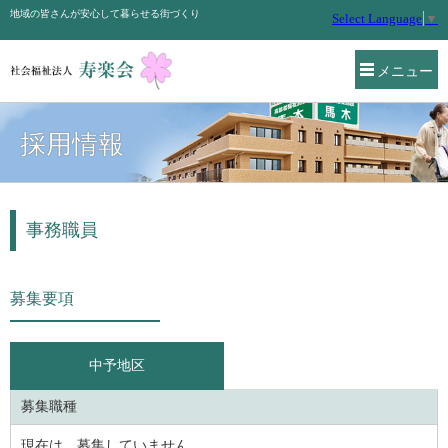
地域の皆さんが安心して暮らせる街づくり
Select Language
▼
メニュー
採用情報
事務職員
募集要項
中予地区
募集職種
現在は、募集していません