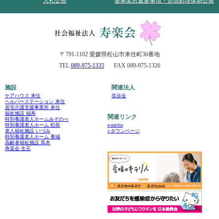
入札公告
各事業所重要事項・苦情処理体制公表
〒791-1102 愛媛県松山市来住町36番地
TEL
089-975-1335
FAX 089-975-1326
施設
関連法人
ケアハウス 来住
笑歩会
ヘルパーステーション 来住
居宅介護支援事業所 来住
福祉施設 福寿
関連リンク
特別養護老人ホームみぞのべ
e-navita
特別養護老人ホーム 松前
i-タウンページ
老人福祉施設 いづみ
特別養護老人ホーム 番城
高齢者福祉施設 馬木
寿楽会 生石