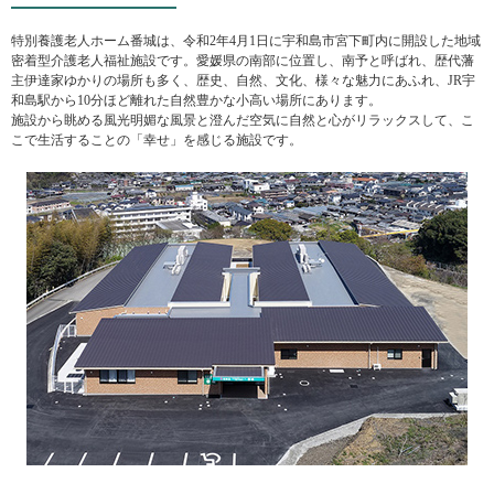
特別養護老人ホーム番城は、令和2年4月1日に宇和島市宮下町内に開設した地域
密着型介護老人福祉施設です。愛媛県の南部に位置し、南予と呼ばれ、歴代藩
主伊達家ゆかりの場所も多く、歴史、自然、文化、様々な魅力にあふれ、JR宇
和島駅から10分ほど離れた自然豊かな小高い場所にあります。
施設から眺める風光明媚な風景と澄んだ空気に自然と心がリラックスして、こ
こで生活することの「幸せ」を感じる施設です。