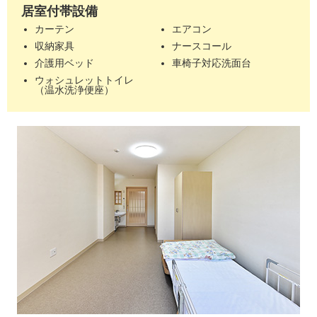
居室付帯設備
カーテン
エアコン
収納家具
ナースコール
介護用ベッド
車椅子対応洗面台
ウォシュレットトイレ
（温水洗浄便座）