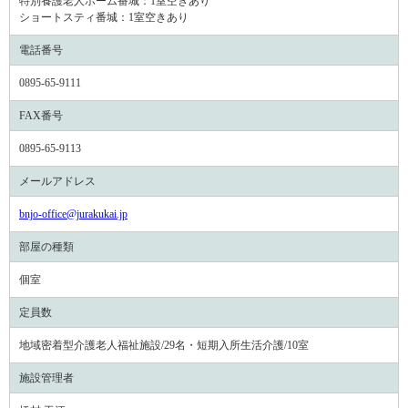
特別養護老人ホーム番城：
1室空きあり
ショートスティ番城：
1室空きあり
電話番号
0895-65-9111
FAX番号
0895-65-9113
メールアドレス
bnjo-office@jurakukai.jp
部屋の種類
個室
定員数
地域密着型介護老人福祉施設/29名・短期入所生活介護/10室
施設管理者