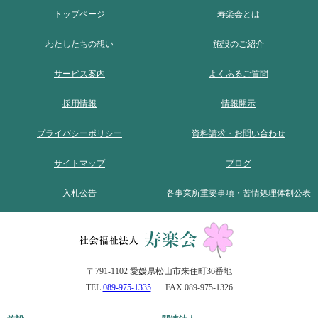
トップページ
寿楽会とは
わたしたちの想い
施設のご紹介
サービス案内
よくあるご質問
採用情報
情報開示
プライバシーポリシー
資料請求・お問い合わせ
サイトマップ
ブログ
入札公告
各事業所重要事項・苦情処理体制公表
〒791-1102 愛媛県松山市来住町36番地
TEL
089-975-1335
FAX 089-975-1326