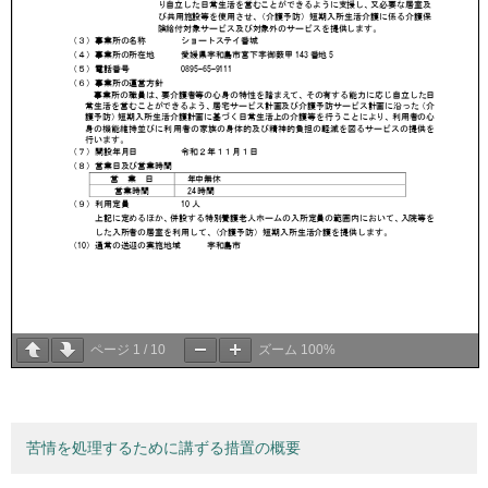
ページ
1
/
10
ズーム
100%
苦情を処理するために講ずる措置の概要