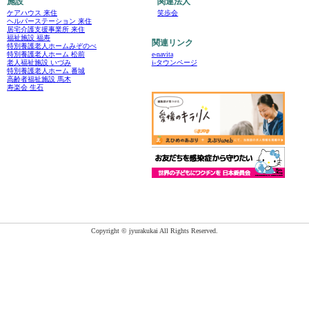
施設
関連法人
ケアハウス 来住
笑歩会
ヘルパーステーション 来住
居宅介護支援事業所 来住
福祉施設 福寿
関連リンク
特別養護老人ホームみぞのべ
e-navita
特別養護老人ホーム 松前
i-タウンページ
老人福祉施設 いづみ
特別養護老人ホーム 番城
高齢者福祉施設 馬木
寿楽会 生石
Copyright © jyurakukai All Rights Reserved.