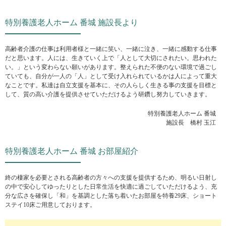
特別養護老人ホーム 番城 施設長より
高齢者介護の仕事は利用者様と一緒に笑い、一緒に泣き、一緒に感動する仕事
だと思います。人には、生きていく上で「人として大切にされたい。思われた
い。」という変わらない願いがあります。整えられた不便のない環境で過ごし
ていても、自分が一人の「人」として受け入れられているかは人によって重大
なことです。私達は自立支援を基本に、その人らしく生きる事の支援を目標と
して、質の高い介護を提供させていただけるよう研鑽し努力していきます。
特別養護老人ホーム 番城
施設長 橋村 玉江
特別養護老人ホーム 番城 お部屋紹介
終の棲家を必要とされる高齢者の方々への支援を提供するため、明るい日射し
の中で安心してゆったりとした日常生活を快適に過ごしていただけるよう、充
分な広さを確保し「和」を基調とした落ち着いたお部屋を特養29床、ショート
ステイ10床ご用意しております。