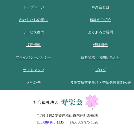
トップページ
寿楽会とは
わたしたちの想い
施設のご紹介
サービス案内
よくあるご質問
採用情報
情報開示
プライバシーポリシー
資料請求・お問い合わせ
サイトマップ
ブログ
入札公告
各事業所重要事項・苦情処理体制公表
〒791-1102 愛媛県松山市来住町36番地
TEL
089-975-1335
FAX 089-975-1326