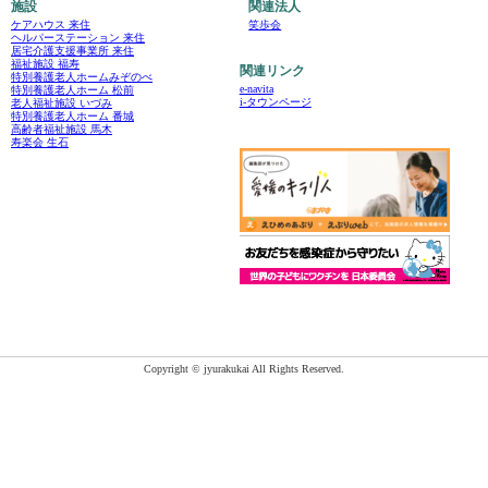
施設
関連法人
ケアハウス 来住
笑歩会
ヘルパーステーション 来住
居宅介護支援事業所 来住
福祉施設 福寿
関連リンク
特別養護老人ホームみぞのべ
e-navita
特別養護老人ホーム 松前
i-タウンページ
老人福祉施設 いづみ
特別養護老人ホーム 番城
高齢者福祉施設 馬木
寿楽会 生石
Copyright © jyurakukai All Rights Reserved.