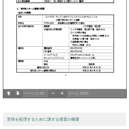
ページ
1
/
19
ズーム
100%
苦情を処理するために講ずる措置の概要