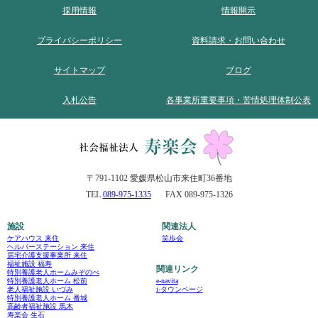
採用情報
情報開示
プライバシーポリシー
資料請求・お問い合わせ
サイトマップ
ブログ
入札公告
各事業所重要事項・苦情処理体制公表
〒791-1102 愛媛県松山市来住町36番地
TEL
089-975-1335
FAX 089-975-1326
施設
関連法人
ケアハウス 来住
笑歩会
ヘルパーステーション 来住
居宅介護支援事業所 来住
福祉施設 福寿
関連リンク
特別養護老人ホームみぞのべ
e-navita
特別養護老人ホーム 松前
i-タウンページ
老人福祉施設 いづみ
特別養護老人ホーム 番城
高齢者福祉施設 馬木
寿楽会 生石