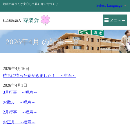
地域の皆さんが安心して暮らせる街づくり
Select Language
▼
メニュー
2026年4月 の記事一覧
2026年4月16日
待ちに待った春がきました！ ～生石～
2026年4月1日
3月行事 ～福寿～
お散歩 ～福寿～
2月行事 ～福寿～
お正月 ～福寿～