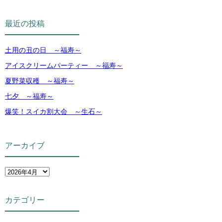
最近の投稿
土用の丑の日 ～福寿～
アイスクリームパーティー ～福寿～
夏野菜収穫 ～福寿～
七夕 ～福寿～
爆笑！スイカ割大会 ～生石～
アーカイブ
カテゴリー