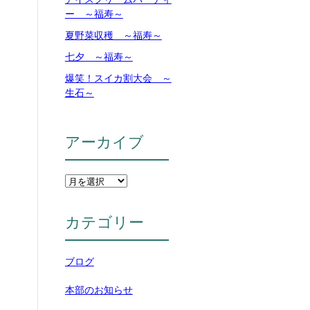
ー ～福寿～
夏野菜収穫 ～福寿～
七夕 ～福寿～
爆笑！スイカ割大会 ～
生石～
アーカイブ
カテゴリー
ブログ
本部のお知らせ