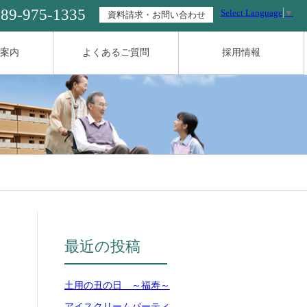
089-975-1335
Select Language
▼
資料請求・お問い合わせ
案内
よくあるご質問
採用情報
最近の投稿
土用の丑の日 ～福寿～
アイスクリームパーティ