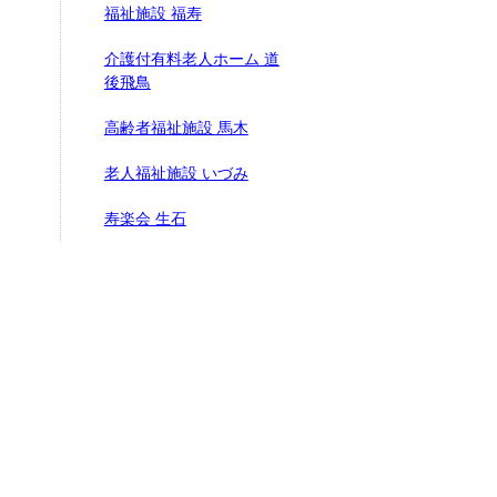
福祉施設 福寿
介護付有料老人ホーム 道
後飛鳥
高齢者福祉施設 馬木
老人福祉施設 いづみ
寿楽会 生石