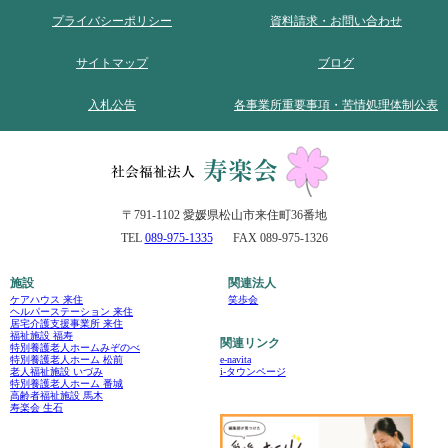
プライバシーポリシー
資料請求・お問い合わせ
サイトマップ
ブログ
入札公告
各事業所重要事項・苦情処理体制公表
〒791-1102 愛媛県松山市来住町36番地
TEL
089-975-1335
FAX 089-975-1326
施設
関連法人
ケアハウス 来住
笑歩会
ヘルパーステーション 来住
居宅介護支援事業所 来住
福祉施設 福寿
関連リンク
特別養護老人ホームみぞのべ
e-navita
特別養護老人ホーム 松前
i-タウンページ
老人福祉施設 いづみ
特別養護老人ホーム 番城
高齢者福祉施設 馬木
寿楽会 生石