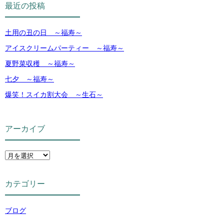
最近の投稿
土用の丑の日 ～福寿～
アイスクリームパーティー ～福寿～
夏野菜収穫 ～福寿～
七夕 ～福寿～
爆笑！スイカ割大会 ～生石～
アーカイブ
カテゴリー
ブログ