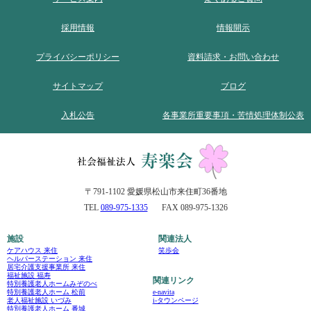
採用情報
情報開示
プライバシーポリシー
資料請求・お問い合わせ
サイトマップ
ブログ
入札公告
各事業所重要事項・苦情処理体制公表
〒791-1102 愛媛県松山市来住町36番地
TEL
089-975-1335
FAX 089-975-1326
施設
関連法人
ケアハウス 来住
笑歩会
ヘルパーステーション 来住
居宅介護支援事業所 来住
福祉施設 福寿
関連リンク
特別養護老人ホームみぞのべ
e-navita
特別養護老人ホーム 松前
i-タウンページ
老人福祉施設 いづみ
特別養護老人ホーム 番城