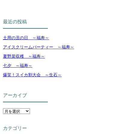
最近の投稿
土用の丑の日 ～福寿～
アイスクリームパーティー ～福寿～
夏野菜収穫 ～福寿～
七夕 ～福寿～
爆笑！スイカ割大会 ～生石～
アーカイブ
カテゴリー