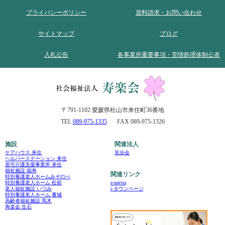
プライバシーポリシー
資料請求・お問い合わせ
サイトマップ
ブログ
入札公告
各事業所重要事項・苦情処理体制公表
〒791-1102 愛媛県松山市来住町36番地
TEL
089-975-1335
FAX 089-975-1326
施設
関連法人
ケアハウス 来住
笑歩会
ヘルパーステーション 来住
居宅介護支援事業所 来住
福祉施設 福寿
関連リンク
特別養護老人ホームみぞのべ
e-navita
特別養護老人ホーム 松前
i-タウンページ
老人福祉施設 いづみ
特別養護老人ホーム 番城
高齢者福祉施設 馬木
寿楽会 生石