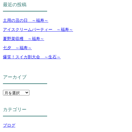
最近の投稿
土用の丑の日 ～福寿～
アイスクリームパーティー ～福寿～
夏野菜収穫 ～福寿～
七夕 ～福寿～
爆笑！スイカ割大会 ～生石～
アーカイブ
カテゴリー
ブログ