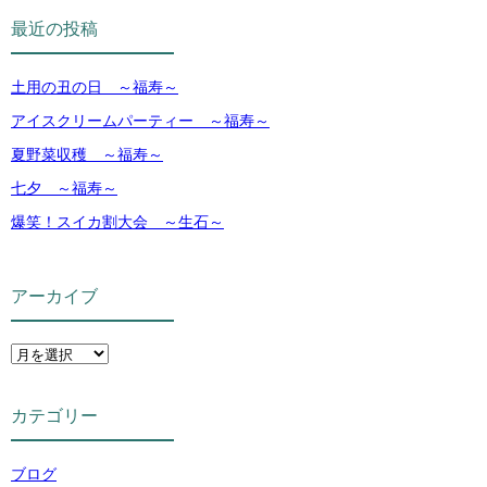
最近の投稿
土用の丑の日 ～福寿～
アイスクリームパーティー ～福寿～
夏野菜収穫 ～福寿～
七夕 ～福寿～
爆笑！スイカ割大会 ～生石～
アーカイブ
カテゴリー
ブログ