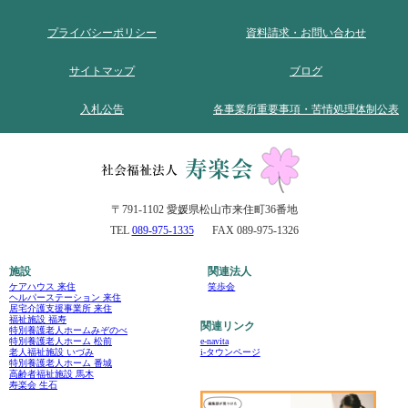
プライバシーポリシー
資料請求・お問い合わせ
サイトマップ
ブログ
入札公告
各事業所重要事項・苦情処理体制公表
〒791-1102 愛媛県松山市来住町36番地
TEL
089-975-1335
FAX 089-975-1326
施設
関連法人
ケアハウス 来住
笑歩会
ヘルパーステーション 来住
居宅介護支援事業所 来住
福祉施設 福寿
関連リンク
特別養護老人ホームみぞのべ
e-navita
特別養護老人ホーム 松前
i-タウンページ
老人福祉施設 いづみ
特別養護老人ホーム 番城
高齢者福祉施設 馬木
寿楽会 生石