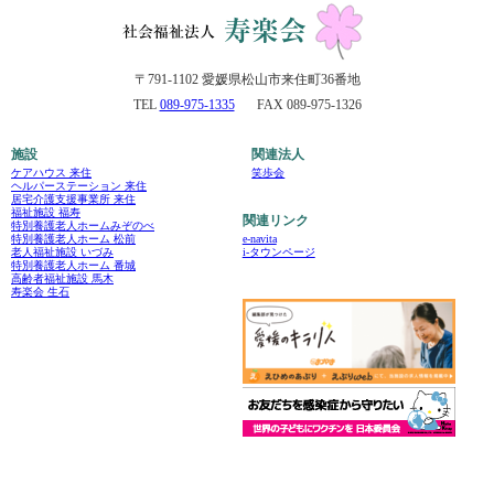
〒791-1102 愛媛県松山市来住町36番地
TEL
089-975-1335
FAX 089-975-1326
施設
関連法人
ケアハウス 来住
笑歩会
ヘルパーステーション 来住
居宅介護支援事業所 来住
福祉施設 福寿
関連リンク
特別養護老人ホームみぞのべ
e-navita
特別養護老人ホーム 松前
i-タウンページ
老人福祉施設 いづみ
特別養護老人ホーム 番城
高齢者福祉施設 馬木
寿楽会 生石