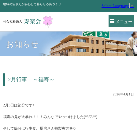
地域の皆さんが安心して暮らせる街づくり
Select Language
▼
メニュー
お知らせ
2月行事 ～福寿～
2026年4月1日
2月3日は節分です♪
福寿の鬼が大暴れ！！！みんなでやっつけました(*^▽^*)
そして節分は行事食。厨房さん特製恵方巻♡