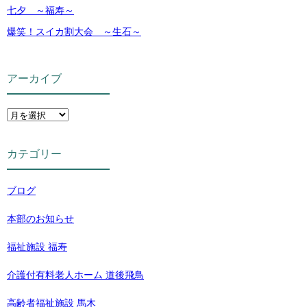
七夕 ～福寿～
爆笑！スイカ割大会 ～生石～
アーカイブ
カテゴリー
ブログ
本部のお知らせ
福祉施設 福寿
介護付有料老人ホーム 道後飛鳥
高齢者福祉施設 馬木