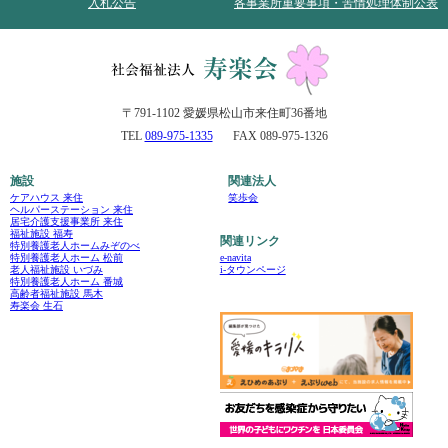
入札公告
各事業所重要事項・苦情処理体制公表
〒791-1102 愛媛県松山市来住町36番地
TEL
089-975-1335
FAX 089-975-1326
施設
関連法人
ケアハウス 来住
笑歩会
ヘルパーステーション 来住
居宅介護支援事業所 来住
福祉施設 福寿
関連リンク
特別養護老人ホームみぞのべ
e-navita
特別養護老人ホーム 松前
i-タウンページ
老人福祉施設 いづみ
特別養護老人ホーム 番城
高齢者福祉施設 馬木
寿楽会 生石