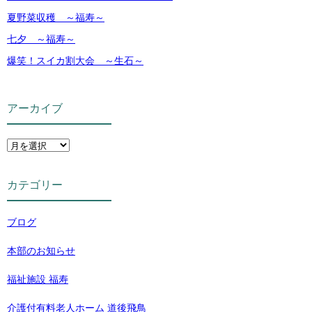
夏野菜収穫 ～福寿～
七夕 ～福寿～
爆笑！スイカ割大会 ～生石～
アーカイブ
カテゴリー
ブログ
本部のお知らせ
福祉施設 福寿
介護付有料老人ホーム 道後飛鳥