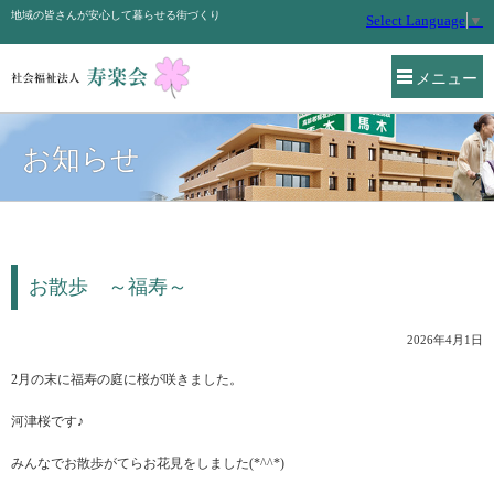
地域の皆さんが安心して暮らせる街づくり
Select Language
▼
メニュー
お知らせ
お散歩 ～福寿～
2026年4月1日
2月の末に福寿の庭に桜が咲きました。
河津桜です♪
みんなでお散歩がてらお花見をしました(*^^*)