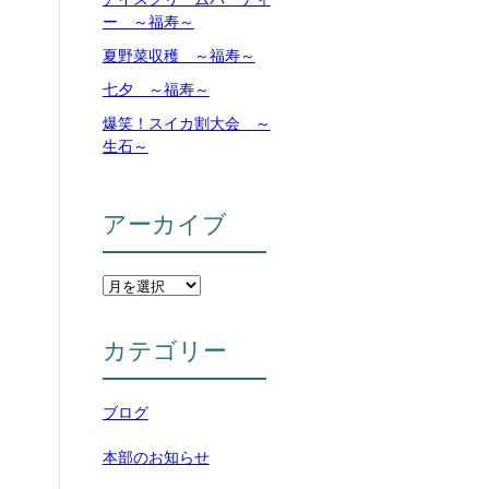
ー ～福寿～
夏野菜収穫 ～福寿～
七夕 ～福寿～
爆笑！スイカ割大会 ～
生石～
アーカイブ
カテゴリー
ブログ
本部のお知らせ