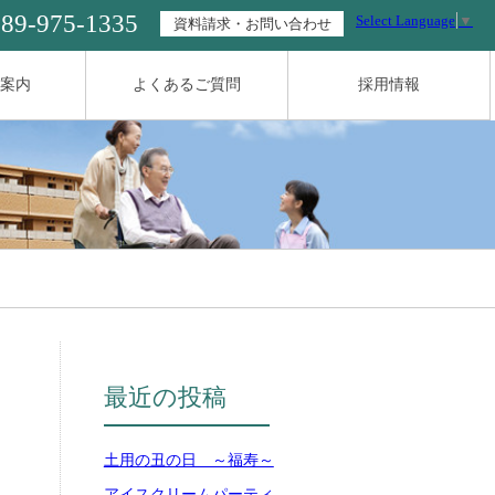
089-975-1335
Select Language
▼
資料請求・お問い合わせ
案内
よくあるご質問
採用情報
最近の投稿
土用の丑の日 ～福寿～
アイスクリームパーティ