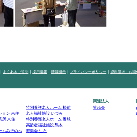
よくあるご質問
採用情報
情報開示
プライバシーポリシー
資料請求・お問
関連法人
特別養護老人ホーム 松前
笑歩会
ション 来住
老人福祉施設 いづみ
業所 来住
特別養護老人ホーム 番城
高齢者福祉施設 馬木
ームみぞのべ
寿楽会 生石