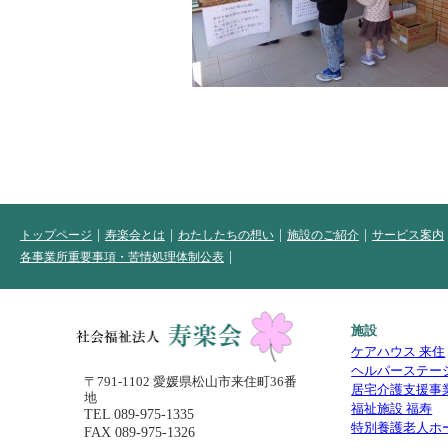
トップページ
寿楽会とは
わたしたちの想い
施設のご紹介
サービス案内
各事業所重要事項・苦情処理体制公表
施設
ケアハウス 来住
ヘルパーステー
〒791-1102 愛媛県松山市来住町36番
居宅介護支援事
地
福祉施設 福寿
TEL
089-975-1335
特別養護老人ホ
FAX 089-975-1326