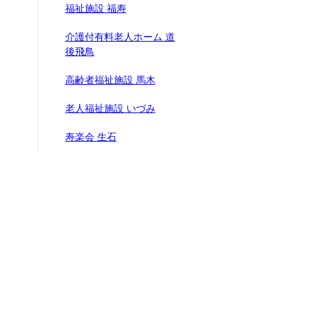
福祉施設 福寿
介護付有料老人ホーム 道
後飛鳥
高齢者福祉施設 馬木
老人福祉施設 いづみ
寿楽会 生石