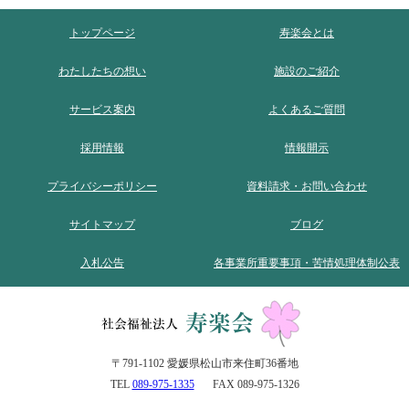
トップページ
寿楽会とは
わたしたちの想い
施設のご紹介
サービス案内
よくあるご質問
採用情報
情報開示
プライバシーポリシー
資料請求・お問い合わせ
サイトマップ
ブログ
入札公告
各事業所重要事項・苦情処理体制公表
〒791-1102 愛媛県松山市来住町36番地
TEL
089-975-1335
FAX 089-975-1326