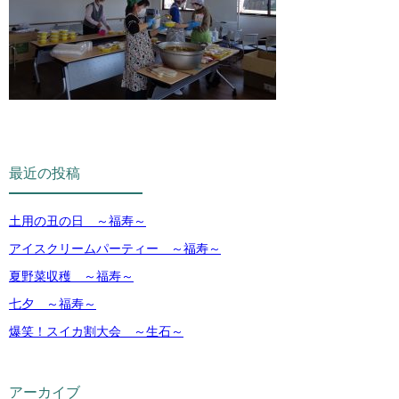
最近の投稿
土用の丑の日 ～福寿～
アイスクリームパーティー ～福寿～
夏野菜収穫 ～福寿～
七夕 ～福寿～
爆笑！スイカ割大会 ～生石～
アーカイブ