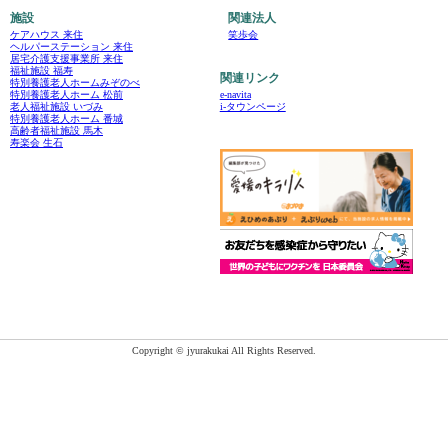
施設
関連法人
ケアハウス 来住
笑歩会
ヘルパーステーション 来住
居宅介護支援事業所 来住
福祉施設 福寿
関連リンク
特別養護老人ホームみぞのべ
e-navita
特別養護老人ホーム 松前
i-タウンページ
老人福祉施設 いづみ
特別養護老人ホーム 番城
高齢者福祉施設 馬木
寿楽会 生石
Copyright © jyurakukai All Rights Reserved.