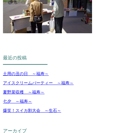
最近の投稿
土用の丑の日 ～福寿～
アイスクリームパーティー ～福寿～
夏野菜収穫 ～福寿～
七夕 ～福寿～
爆笑！スイカ割大会 ～生石～
アーカイブ