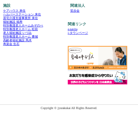
施設
関連法人
ケアハウス 来住
笑歩会
ヘルパーステーション 来住
居宅介護支援事業所 来住
福祉施設 福寿
関連リンク
特別養護老人ホームみぞのべ
e-navita
特別養護老人ホーム 松前
i-タウンページ
老人福祉施設 いづみ
特別養護老人ホーム 番城
高齢者福祉施設 馬木
寿楽会 生石
Copyright © jyurakukai All Rights Reserved.