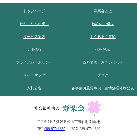
トップページ
寿楽会とは
わたしたちの想い
施設のご紹介
サービス案内
よくあるご質問
採用情報
情報開示
プライバシーポリシー
資料請求・お問い合わせ
サイトマップ
ブログ
入札公告
各事業所重要事項・苦情処理体制公表
〒791-1102 愛媛県松山市来住町36番地
TEL
089-975-1335
FAX 089-975-1326