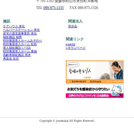
〒791-1102 愛媛県松山市来住町36番地
TEL
089-975-1335
FAX 089-975-1326
施設
関連法人
ケアハウス 来住
笑歩会
ヘルパーステーション 来住
居宅介護支援事業所 来住
福祉施設 福寿
関連リンク
特別養護老人ホームみぞのべ
e-navita
特別養護老人ホーム 松前
i-タウンページ
老人福祉施設 いづみ
特別養護老人ホーム 番城
高齢者福祉施設 馬木
寿楽会 生石
Copyright © jyurakukai All Rights Reserved.