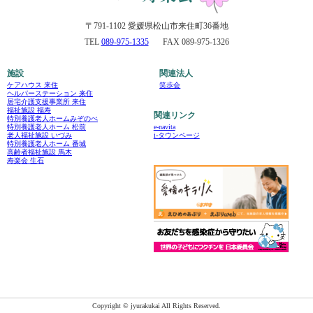
〒791-1102 愛媛県松山市来住町36番地
TEL
089-975-1335
FAX 089-975-1326
施設
関連法人
ケアハウス 来住
笑歩会
ヘルパーステーション 来住
居宅介護支援事業所 来住
福祉施設 福寿
関連リンク
特別養護老人ホームみぞのべ
e-navita
特別養護老人ホーム 松前
i-タウンページ
老人福祉施設 いづみ
特別養護老人ホーム 番城
高齢者福祉施設 馬木
寿楽会 生石
Copyright © jyurakukai All Rights Reserved.