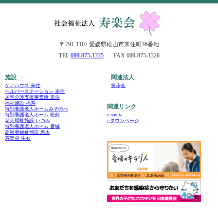
〒791-1102 愛媛県松山市来住町36番地
TEL
089-975-1335
FAX 089-975-1326
施設
関連法人
ケアハウス 来住
笑歩会
ヘルパーステーション 来住
居宅介護支援事業所 来住
福祉施設 福寿
関連リンク
特別養護老人ホームみぞのべ
e-navita
特別養護老人ホーム 松前
i-タウンページ
老人福祉施設 いづみ
特別養護老人ホーム 番城
高齢者福祉施設 馬木
寿楽会 生石