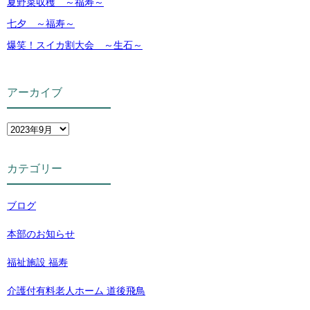
夏野菜収穫 ～福寿～
七夕 ～福寿～
爆笑！スイカ割大会 ～生石～
アーカイブ
カテゴリー
ブログ
本部のお知らせ
福祉施設 福寿
介護付有料老人ホーム 道後飛鳥