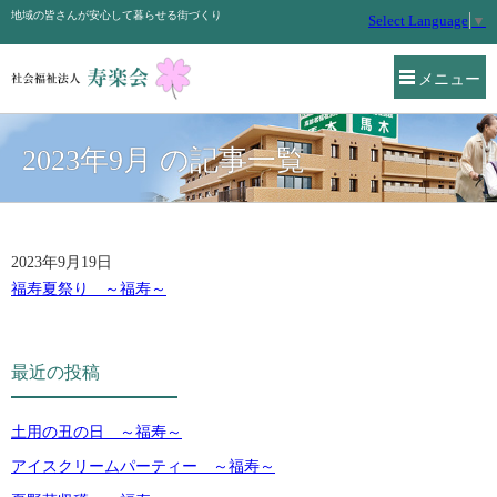
地域の皆さんが安心して暮らせる街づくり
Select Language
▼
メニュー
2023年9月 の記事一覧
2023年9月19日
福寿夏祭り ～福寿～
最近の投稿
土用の丑の日 ～福寿～
アイスクリームパーティー ～福寿～