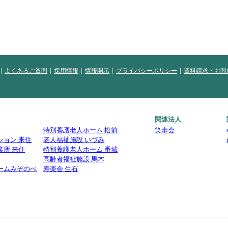
よくあるご質問
採用情報
情報開示
プライバシーポリシー
資料請求・お問
関連法人
特別養護老人ホーム 松前
笑歩会
ション 来住
老人福祉施設 いづみ
業所 来住
特別養護老人ホーム 番城
高齢者福祉施設 馬木
ームみぞのべ
寿楽会 生石