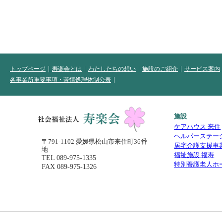
トップページ
寿楽会とは
わたしたちの想い
施設のご紹介
サービス案内
各事業所重要事項・苦情処理体制公表
施設
ケアハウス 来住
ヘルパーステー
〒791-1102 愛媛県松山市来住町36番
居宅介護支援事
地
福祉施設 福寿
TEL
089-975-1335
特別養護老人ホ
FAX 089-975-1326