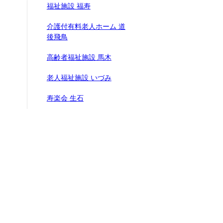
福祉施設 福寿
介護付有料老人ホーム 道
後飛鳥
高齢者福祉施設 馬木
老人福祉施設 いづみ
寿楽会 生石