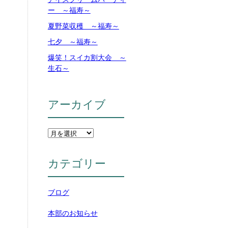
ー ～福寿～
夏野菜収穫 ～福寿～
七夕 ～福寿～
爆笑！スイカ割大会 ～
生石～
アーカイブ
カテゴリー
ブログ
本部のお知らせ