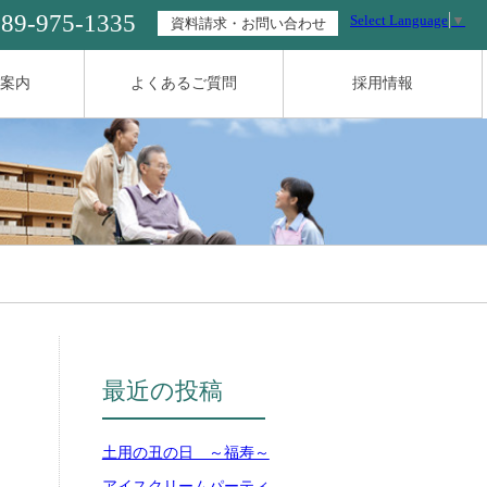
089-975-1335
Select Language
▼
資料請求・お問い合わせ
案内
よくあるご質問
採用情報
最近の投稿
土用の丑の日 ～福寿～
アイスクリームパーティ