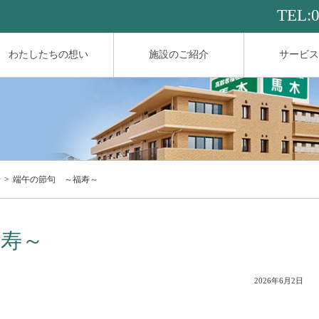
TEL:
わたしたちの想い
施設のご紹介
サービス
せ
端午の節句 ～福寿～
福寿～
2026年6月2日