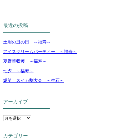
最近の投稿
土用の丑の日 ～福寿～
アイスクリームパーティー ～福寿～
夏野菜収穫 ～福寿～
七夕 ～福寿～
爆笑！スイカ割大会 ～生石～
アーカイブ
カテゴリー