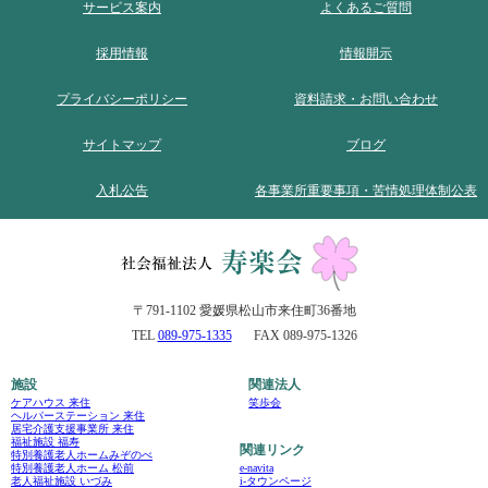
サービス案内
よくあるご質問
採用情報
情報開示
プライバシーポリシー
資料請求・お問い合わせ
サイトマップ
ブログ
入札公告
各事業所重要事項・苦情処理体制公表
〒791-1102 愛媛県松山市来住町36番地
TEL
089-975-1335
FAX 089-975-1326
施設
関連法人
ケアハウス 来住
笑歩会
ヘルパーステーション 来住
居宅介護支援事業所 来住
福祉施設 福寿
関連リンク
特別養護老人ホームみぞのべ
e-navita
特別養護老人ホーム 松前
i-タウンページ
老人福祉施設 いづみ