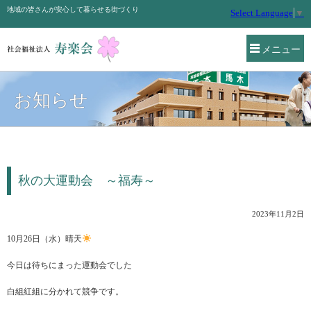
地域の皆さんが安心して暮らせる街づくり
Select Language
▼
メニュー
お知らせ
秋の大運動会 ～福寿～
2023年11月2日
10月26日（水）晴天
今日は待ちにまった運動会でした
白組紅組に分かれて競争です。