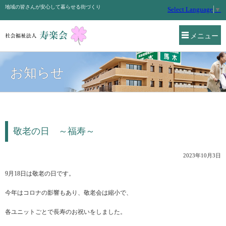
地域の皆さんが安心して暮らせる街づくり
Select Language
▼
メニュー
お知らせ
敬老の日 ～福寿～
2023年10月3日
9月18日は敬老の日です。
今年はコロナの影響もあり、敬老会は縮小で、
各ユニットごとで長寿のお祝いをしました。