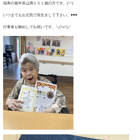
福寿の最年長は満１０１歳の方です。(^^)
いつまでもお元気で長生きして下さい。♥♥♥
行事食も鯛めしでお祝いです。＼(^o^)／