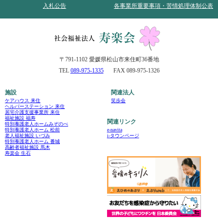
入札公告
各事業所重要事項・苦情処理体制公表
〒791-1102 愛媛県松山市来住町36番地
TEL
089-975-1335
FAX 089-975-1326
施設
関連法人
ケアハウス 来住
笑歩会
ヘルパーステーション 来住
居宅介護支援事業所 来住
福祉施設 福寿
関連リンク
特別養護老人ホームみぞのべ
e-navita
特別養護老人ホーム 松前
i-タウンページ
老人福祉施設 いづみ
特別養護老人ホーム 番城
高齢者福祉施設 馬木
寿楽会 生石