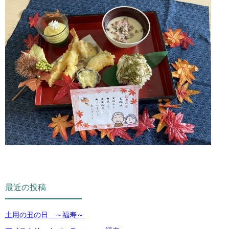
最近の投稿
土用の丑の日 ～福寿～