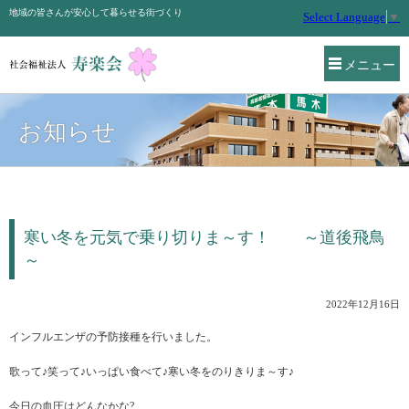
地域の皆さんが安心して暮らせる街づくり
Select Language
▼
メニュー
お知らせ
寒い冬を元気で乗り切りま～す！ ～道後飛鳥
～
2022年12月16日
インフルエンザの予防接種を行いました。
歌って♪笑って♪いっぱい食べて♪寒い冬をのりきりま～す♪
今日の血圧はどんなかな?