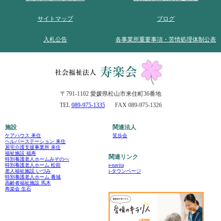
サイトマップ
ブログ
入札公告
各事業所重要事項・苦情処理体制公表
〒791-1102 愛媛県松山市来住町36番地
TEL
089-975-1335
FAX 089-975-1326
施設
関連法人
ケアハウス 来住
笑歩会
ヘルパーステーション 来住
居宅介護支援事業所 来住
福祉施設 福寿
関連リンク
特別養護老人ホームみぞのべ
e-navita
特別養護老人ホーム 松前
i-タウンページ
老人福祉施設 いづみ
特別養護老人ホーム 番城
高齢者福祉施設 馬木
寿楽会 生石