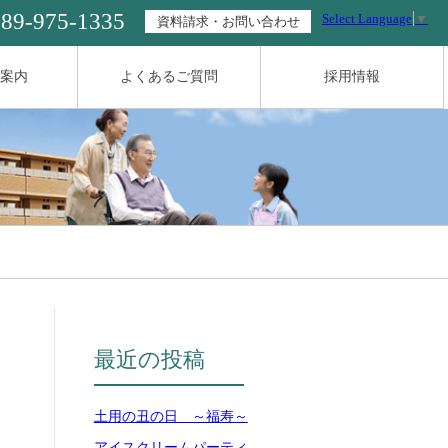
089-975-1335
Select Language
▼
資料請求・お問い合わせ
案内
よくあるご質問
採用情報
最近の投稿
土用の丑の日 ～福寿～
アイスクリームパーティ