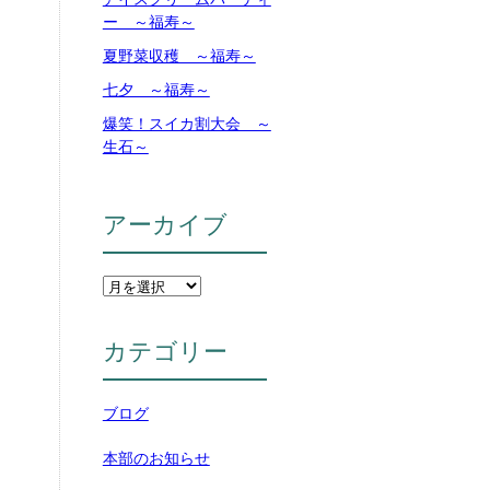
ー ～福寿～
夏野菜収穫 ～福寿～
七夕 ～福寿～
爆笑！スイカ割大会 ～
生石～
アーカイブ
カテゴリー
ブログ
本部のお知らせ