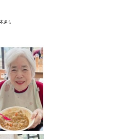
体操も
）