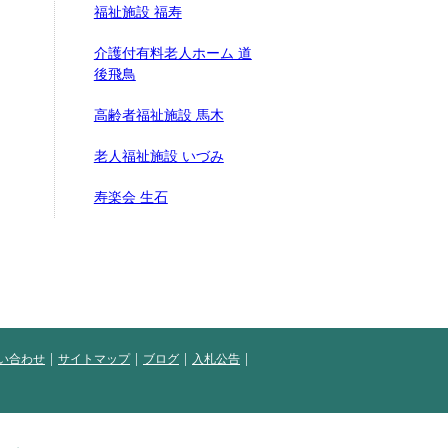
福祉施設 福寿
介護付有料老人ホーム 道
後飛鳥
高齢者福祉施設 馬木
老人福祉施設 いづみ
寿楽会 生石
い合わせ
サイトマップ
ブログ
入札公告