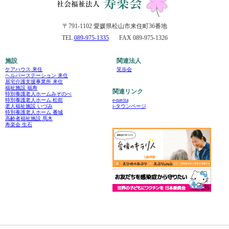
〒791-1102 愛媛県松山市来住町36番地
TEL
089-975-1335
FAX 089-975-1326
施設
関連法人
ケアハウス 来住
笑歩会
ヘルパーステーション 来住
居宅介護支援事業所 来住
福祉施設 福寿
関連リンク
特別養護老人ホームみぞのべ
e-navita
特別養護老人ホーム 松前
i-タウンページ
老人福祉施設 いづみ
特別養護老人ホーム 番城
高齢者福祉施設 馬木
寿楽会 生石