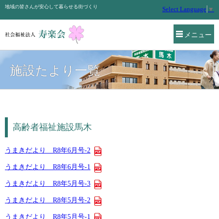
地域の皆さんが安心して暮らせる街づくり
Select Language
▼
メニュー
施設たより一覧
高齢者福祉施設馬木
うまきだより R8年6月号-2
うまきだより R8年6月号-1
うまきだより R8年5月号-3
うまきだより R8年5月号-2
うまきだより R8年5月号-1