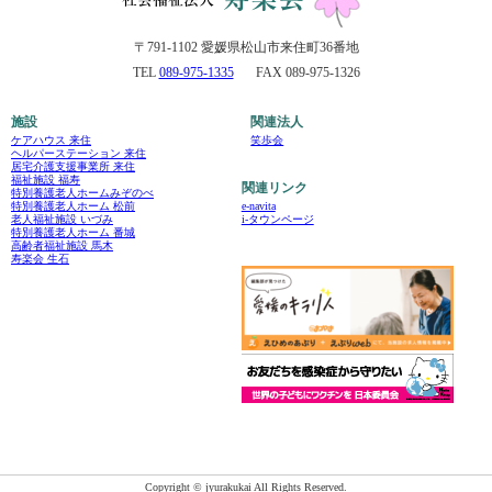
〒791-1102 愛媛県松山市来住町36番地
TEL
089-975-1335
FAX 089-975-1326
施設
関連法人
ケアハウス 来住
笑歩会
ヘルパーステーション 来住
居宅介護支援事業所 来住
福祉施設 福寿
関連リンク
特別養護老人ホームみぞのべ
e-navita
特別養護老人ホーム 松前
i-タウンページ
老人福祉施設 いづみ
特別養護老人ホーム 番城
高齢者福祉施設 馬木
寿楽会 生石
Copyright © jyurakukai All Rights Reserved.