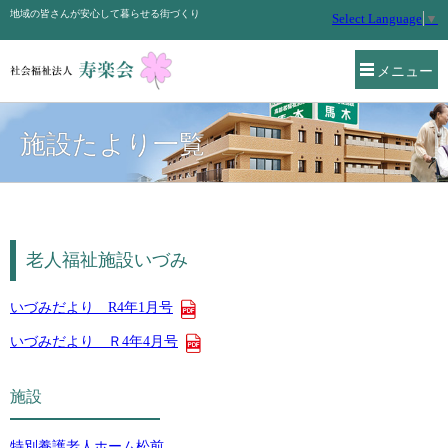
地域の皆さんが安心して暮らせる街づくり
Select Language
▼
メニュー
施設たより一覧
老人福祉施設いづみ
いづみだより R4年1月号
いづみだより Ｒ4年4月号
施設
特別養護老人ホーム松前