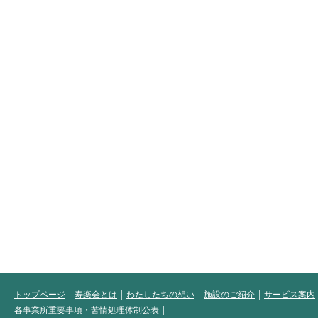
トップページ
寿楽会とは
わたしたちの想い
施設のご紹介
サービス案内
各事業所重要事項・苦情処理体制公表