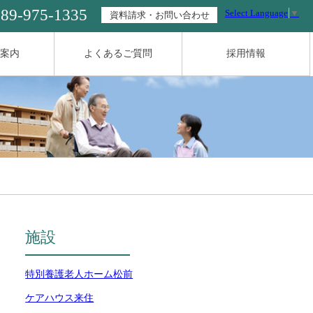
089-975-1335
Select Language
▼
資料請求・お問い合わせ
案内
よくあるご質問
採用情報
施設
特別養護老人ホーム松前
ケアハウス来住