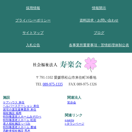
採用情報
情報開示
プライバシーポリシー
資料請求・お問い合わせ
サイトマップ
ブログ
入札公告
各事業所重要事項・苦情処理体制公表
〒791-1102 愛媛県松山市来住町36番地
TEL
089-975-1335
FAX 089-975-1326
施設
関連法人
ケアハウス 来住
笑歩会
ヘルパーステーション 来住
居宅介護支援事業所 来住
福祉施設 福寿
関連リンク
特別養護老人ホームみぞのべ
e-navita
特別養護老人ホーム 松前
i-タウンページ
老人福祉施設 いづみ
特別養護老人ホーム 番城
高齢者福祉施設 馬木