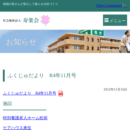
地域の皆さんが安心して暮らせる街づくり
Select Language
▼
メニュー
お知らせ
ふくじゅだより R4年11月号
2022年11月16日
ふくじゅだより R4年11月号
施設
特別養護老人ホーム松前
ケアハウス来住