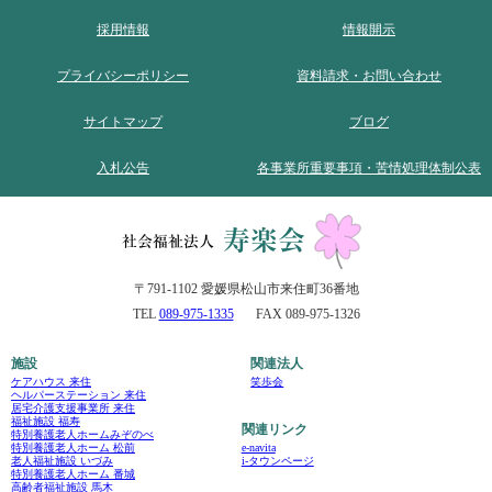
採用情報
情報開示
プライバシーポリシー
資料請求・お問い合わせ
サイトマップ
ブログ
入札公告
各事業所重要事項・苦情処理体制公表
〒791-1102 愛媛県松山市来住町36番地
TEL
089-975-1335
FAX 089-975-1326
施設
関連法人
ケアハウス 来住
笑歩会
ヘルパーステーション 来住
居宅介護支援事業所 来住
福祉施設 福寿
関連リンク
特別養護老人ホームみぞのべ
e-navita
特別養護老人ホーム 松前
i-タウンページ
老人福祉施設 いづみ
特別養護老人ホーム 番城
高齢者福祉施設 馬木