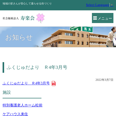
地域の皆さんが安心して暮らせる街づくり
Select Language
▼
メニュー
お知らせ
ふくじゅだより Ｒ4年3月号
2022年3月7日
ふくじゅだより Ｒ4年3月号
施設
特別養護老人ホーム松前
ケアハウス来住