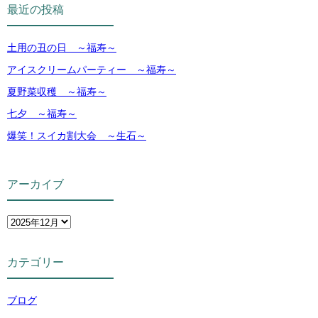
最近の投稿
土用の丑の日 ～福寿～
アイスクリームパーティー ～福寿～
夏野菜収穫 ～福寿～
七夕 ～福寿～
爆笑！スイカ割大会 ～生石～
アーカイブ
カテゴリー
ブログ