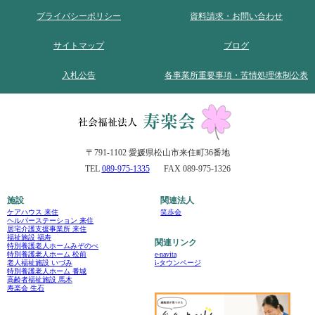
プライバシーポリシー
資料請求・お問い合わせ
サイトマップ
ブログ
入札公告
各事業所重要事項・苦情処理体制公表
〒791-1102 愛媛県松山市来住町36番地
TEL
089-975-1335
FAX 089-975-1326
施設
関連法人
ケアハウス 来住
笑歩会
ヘルパーステーション 来住
居宅介護支援事業所 来住
福祉施設 福寿
関連リンク
特別養護老人ホームみぞのべ
e-navita
特別養護老人ホーム 松前
i-タウンページ
老人福祉施設 いづみ
特別養護老人ホーム 番城
高齢者福祉施設 馬木
寿楽会 生石