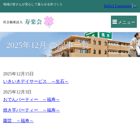
地域の皆さんが安心して暮らせる街づくり
Select Language
▼
メニュー
2025年12月 の記事一覧
2025年12月15日
いきいきデイサービス ～生石～
2025年12月3日
おでんパーティー ～福寿～
焼き芋パーティー ～福寿～
園芸 ～福寿～