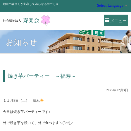
地域の皆さんが安心して暮らせる街づくり
Select Language
▼
メニュー
お知らせ
焼き芋パーティー ～福寿～
2025年12月3日
１１月8日（土） 晴れ
今日は焼き芋パーティーです♪
外で焼き芋を焼いて、外で食べます＼(^o^)／