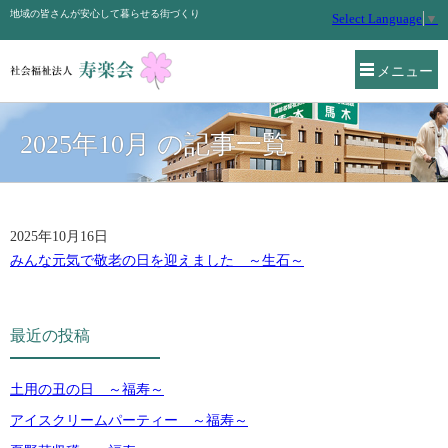
地域の皆さんが安心して暮らせる街づくり
Select Language
▼
メニュー
2025年10月 の記事一覧
2025年10月16日
みんな元気で敬老の日を迎えました ～生石～
最近の投稿
土用の丑の日 ～福寿～
アイスクリームパーティー ～福寿～