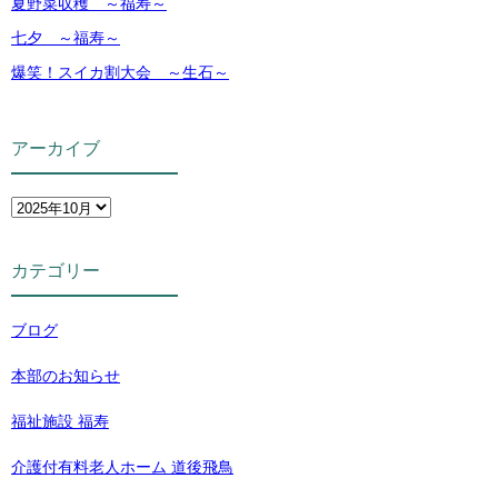
夏野菜収穫 ～福寿～
七夕 ～福寿～
爆笑！スイカ割大会 ～生石～
アーカイブ
カテゴリー
ブログ
本部のお知らせ
福祉施設 福寿
介護付有料老人ホーム 道後飛鳥