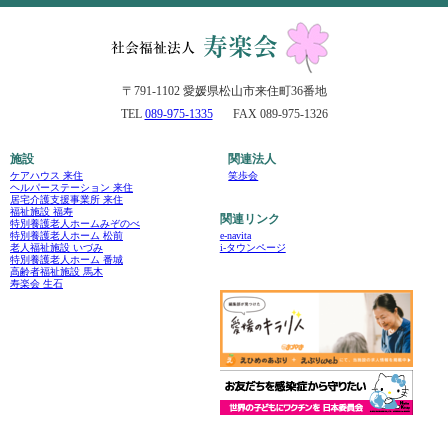
〒791-1102 愛媛県松山市来住町36番地
TEL
089-975-1335
FAX 089-975-1326
施設
関連法人
ケアハウス 来住
笑歩会
ヘルパーステーション 来住
居宅介護支援事業所 来住
福祉施設 福寿
関連リンク
特別養護老人ホームみぞのべ
e-navita
特別養護老人ホーム 松前
i-タウンページ
老人福祉施設 いづみ
特別養護老人ホーム 番城
高齢者福祉施設 馬木
寿楽会 生石