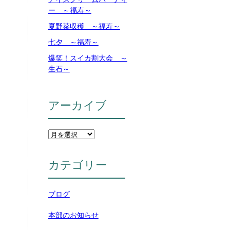
ー ～福寿～
夏野菜収穫 ～福寿～
七夕 ～福寿～
爆笑！スイカ割大会 ～
生石～
アーカイブ
カテゴリー
ブログ
本部のお知らせ