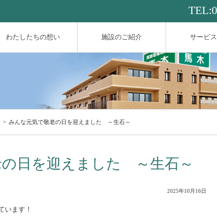
TEL:
わたしたちの想い
施設のご紹介
サービス
せ
みんな元気で敬老の日を迎えました ～生石～
老の日を迎えました ～生石～
2025年10月16日
ています！