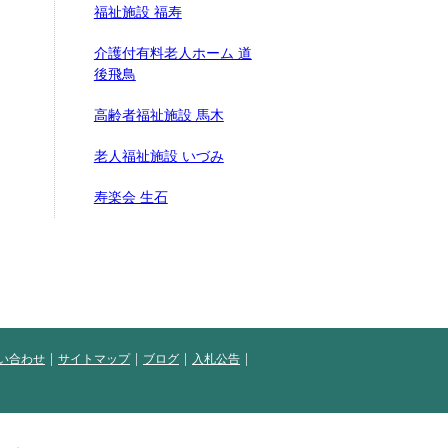
福祉施設 福寿
介護付有料老人ホーム 道
後飛鳥
高齢者福祉施設 馬木
老人福祉施設 いづみ
寿楽会 生石
い合わせ
サイトマップ
ブログ
入札公告