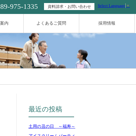
089-975-1335
Select Language
▼
資料請求・お問い合わせ
案内
よくあるご質問
採用情報
最近の投稿
土用の丑の日 ～福寿～
アイスクリームパーティ