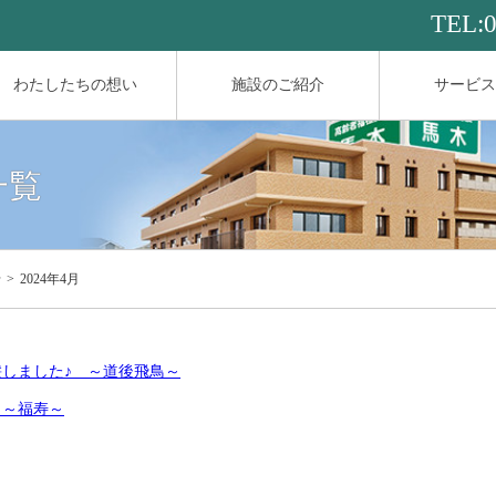
TEL:
わたしたちの想い
施設のご紹介
サービス
一覧
せ
2024年4月
しました♪ ～道後飛鳥～
 ～福寿～