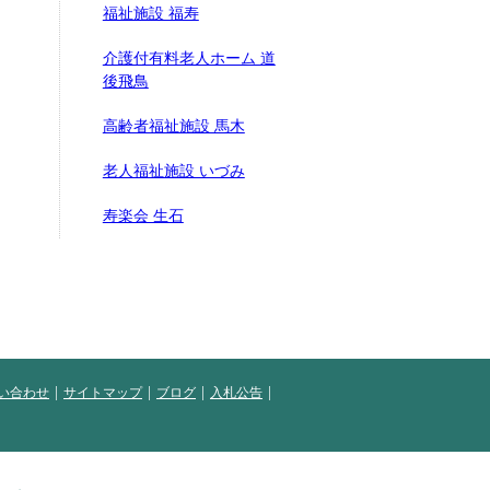
福祉施設 福寿
介護付有料老人ホーム 道
後飛鳥
高齢者福祉施設 馬木
老人福祉施設 いづみ
寿楽会 生石
い合わせ
サイトマップ
ブログ
入札公告