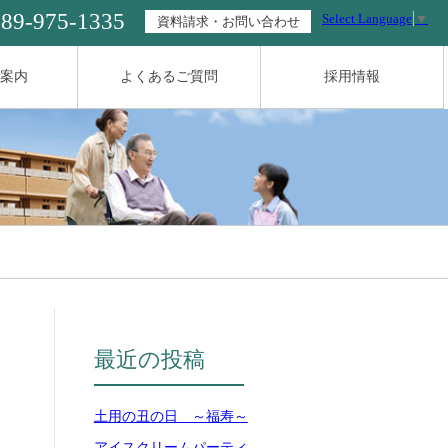
089-975-1335
Select Language
▼
資料請求・お問い合わせ
案内
よくあるご質問
採用情報
最近の投稿
土用の丑の日 ～福寿～
アイスクリームパーティ