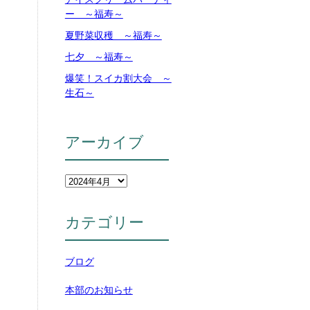
ー ～福寿～
夏野菜収穫 ～福寿～
七夕 ～福寿～
爆笑！スイカ割大会 ～
生石～
アーカイブ
カテゴリー
ブログ
本部のお知らせ