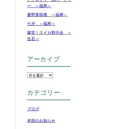
ー ～福寿～
夏野菜収穫 ～福寿～
七夕 ～福寿～
爆笑！スイカ割大会 ～
生石～
アーカイブ
カテゴリー
ブログ
本部のお知らせ