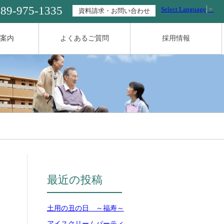
089-975-1335
Select Language
▼
資料請求・お問い合わせ
案内
よくあるご質問
採用情報
最近の投稿
土用の丑の日 ～福寿～
アイスクリームパーティ