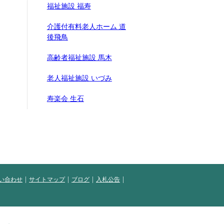
福祉施設 福寿
介護付有料老人ホーム 道
後飛鳥
高齢者福祉施設 馬木
老人福祉施設 いづみ
寿楽会 生石
い合わせ
サイトマップ
ブログ
入札公告