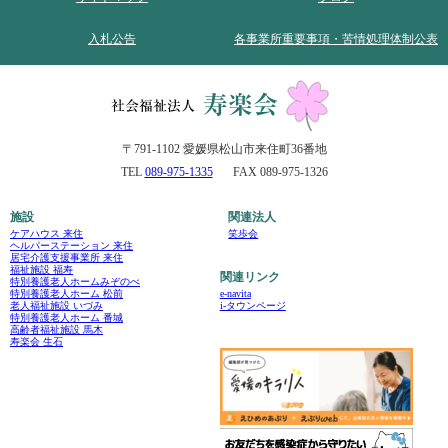
入札公告
各事業所重要事項・苦情処理体制公表
〒791-1102 愛媛県松山市来住町36番地
TEL
089-975-1335
FAX 089-975-1326
施設
関連法人
ケアハウス 来住
笑歩会
ヘルパーステーション 来住
居宅介護支援事業所 来住
福祉施設 福寿
関連リンク
特別養護老人ホームみぞのべ
e-navita
特別養護老人ホーム 松前
i-タウンページ
老人福祉施設 いづみ
特別養護老人ホーム 番城
高齢者福祉施設 馬木
寿楽会 生石