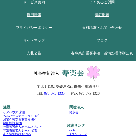
サービス案内
よくあるご質問
採用情報
情報開示
プライバシーポリシー
資料請求・お問い合わせ
サイトマップ
ブログ
入札公告
各事業所重要事項・苦情処理体制公表
〒791-1102 愛媛県松山市来住町36番地
TEL
089-975-1335
FAX 089-975-1326
施設
関連法人
ケアハウス 来住
笑歩会
ヘルパーステーション 来住
居宅介護支援事業所 来住
福祉施設 福寿
関連リンク
特別養護老人ホームみぞのべ
e-navita
特別養護老人ホーム 松前
i-タウンページ
老人福祉施設 いづみ