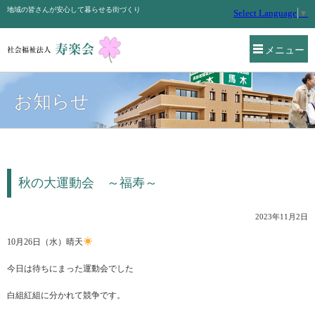
地域の皆さんが安心して暮らせる街づくり
Select Language
▼
メニュー
お知らせ
秋の大運動会 ～福寿～
2023年11月2日
10月26日（水）晴天
今日は待ちにまった運動会でした
白組紅組に分かれて競争です。