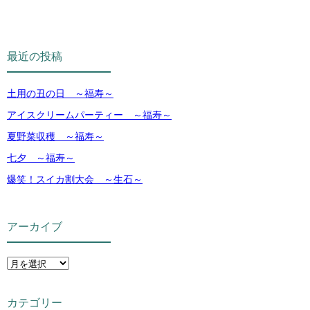
最近の投稿
土用の丑の日 ～福寿～
アイスクリームパーティー ～福寿～
夏野菜収穫 ～福寿～
七夕 ～福寿～
爆笑！スイカ割大会 ～生石～
アーカイブ
カテゴリー