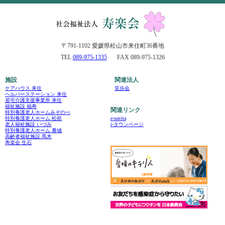
〒791-1102 愛媛県松山市来住町36番地
TEL
089-975-1335
FAX 089-975-1326
施設
関連法人
ケアハウス 来住
笑歩会
ヘルパーステーション 来住
居宅介護支援事業所 来住
福祉施設 福寿
関連リンク
特別養護老人ホームみぞのべ
e-navita
特別養護老人ホーム 松前
i-タウンページ
老人福祉施設 いづみ
特別養護老人ホーム 番城
高齢者福祉施設 馬木
寿楽会 生石