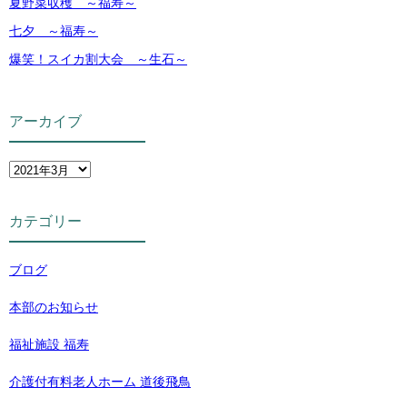
夏野菜収穫 ～福寿～
七夕 ～福寿～
爆笑！スイカ割大会 ～生石～
アーカイブ
カテゴリー
ブログ
本部のお知らせ
福祉施設 福寿
介護付有料老人ホーム 道後飛鳥