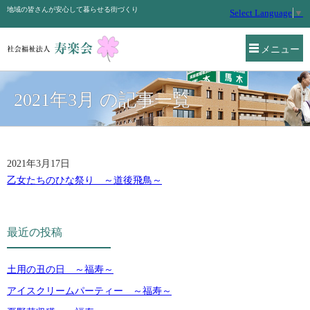
地域の皆さんが安心して暮らせる街づくり
Select Language
▼
メニュー
2021年3月 の記事一覧
2021年3月17日
乙女たちのひな祭り ～道後飛鳥～
最近の投稿
土用の丑の日 ～福寿～
アイスクリームパーティー ～福寿～