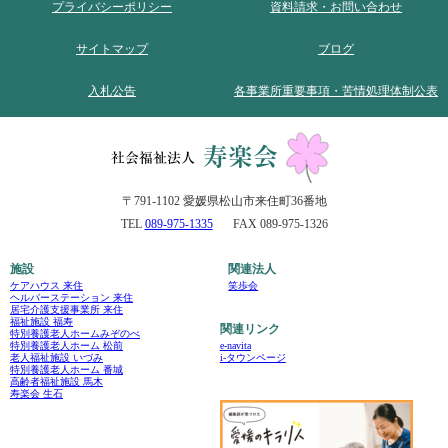
プライバシーポリシー
資料請求・お問い合わせ
サイトマップ
ブログ
入札公告
各事業所重要事項・苦情処理体制公表
〒791-1102 愛媛県松山市来住町36番地
TEL
089-975-1335
FAX 089-975-1326
施設
関連法人
ケアハウス 来住
笑歩会
ヘルパーステーション 来住
居宅介護支援事業所 来住
福祉施設 福寿
関連リンク
特別養護老人ホームみぞのべ
e-navita
特別養護老人ホーム 松前
i-タウンページ
老人福祉施設 いづみ
特別養護老人ホーム 番城
高齢者福祉施設 馬木
寿楽会 生石