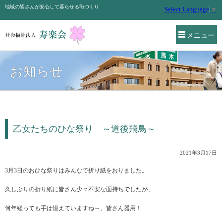
地域の皆さんが安心して暮らせる街づくり
Select Language
▼
メニュー
お知らせ
乙女たちのひな祭り ～道後飛鳥～
2021年3月17日
3月3日のおひな祭りはみんなで折り紙をおりました。
久しぶりの折り紙に皆さん少々不安な面持ちでしたが、
何年経っても手は憶えていますね～。皆さん器用！