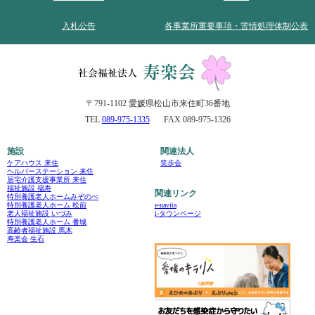
入札公告
各事業所重要事項・苦情処理体制公表
〒791-1102 愛媛県松山市来住町36番地
TEL
089-975-1335
FAX 089-975-1326
施設
関連法人
ケアハウス 来住
笑歩会
ヘルパーステーション 来住
居宅介護支援事業所 来住
福祉施設 福寿
関連リンク
特別養護老人ホームみぞのべ
e-navita
特別養護老人ホーム 松前
i-タウンページ
老人福祉施設 いづみ
特別養護老人ホーム 番城
高齢者福祉施設 馬木
寿楽会 生石