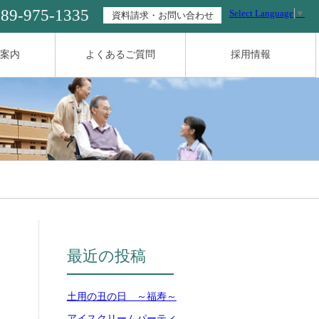
089-975-1335
Select Language
▼
資料請求・お問い合わせ
案内
よくあるご質問
採用情報
最近の投稿
土用の丑の日 ～福寿～
アイスクリームパーティ