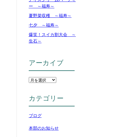
ー ～福寿～
夏野菜収穫 ～福寿～
七夕 ～福寿～
爆笑！スイカ割大会 ～
生石～
アーカイブ
カテゴリー
ブログ
本部のお知らせ