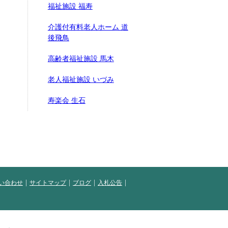
福祉施設 福寿
介護付有料老人ホーム 道
後飛鳥
高齢者福祉施設 馬木
老人福祉施設 いづみ
寿楽会 生石
い合わせ
サイトマップ
ブログ
入札公告