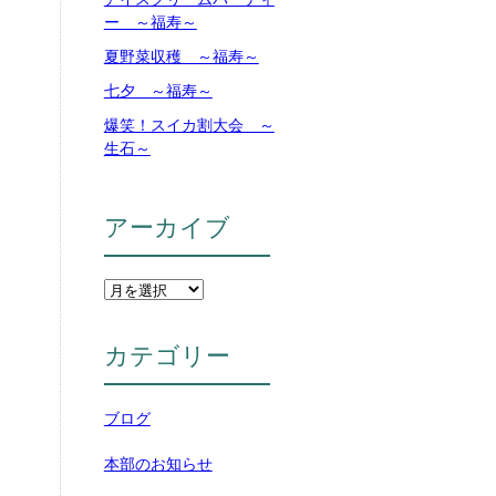
ー ～福寿～
夏野菜収穫 ～福寿～
七夕 ～福寿～
爆笑！スイカ割大会 ～
生石～
アーカイブ
カテゴリー
ブログ
本部のお知らせ