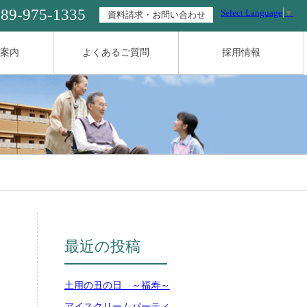
089-975-1335
Select Language
▼
資料請求・お問い合わせ
案内
よくあるご質問
採用情報
最近の投稿
土用の丑の日 ～福寿～
アイスクリームパーティ