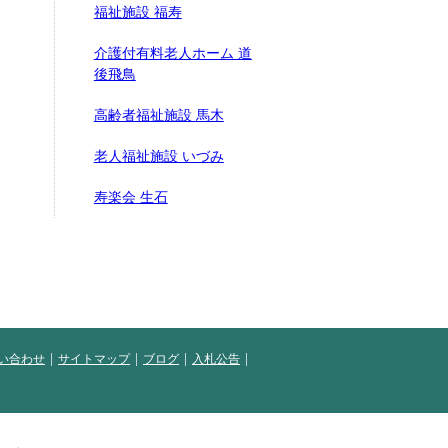
福祉施設 福寿
介護付有料老人ホーム 道
後飛鳥
高齢者福祉施設 馬木
老人福祉施設 いづみ
寿楽会 生石
い合わせ
サイトマップ
ブログ
入札公告