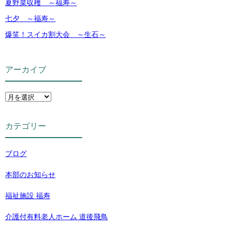
夏野菜収穫 ～福寿～
七夕 ～福寿～
爆笑！スイカ割大会 ～生石～
アーカイブ
カテゴリー
ブログ
本部のお知らせ
福祉施設 福寿
介護付有料老人ホーム 道後飛鳥