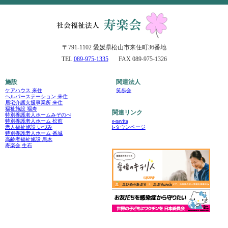
〒791-1102 愛媛県松山市来住町36番地
TEL
089-975-1335
FAX 089-975-1326
施設
関連法人
ケアハウス 来住
笑歩会
ヘルパーステーション 来住
居宅介護支援事業所 来住
福祉施設 福寿
関連リンク
特別養護老人ホームみぞのべ
e-navita
特別養護老人ホーム 松前
i-タウンページ
老人福祉施設 いづみ
特別養護老人ホーム 番城
高齢者福祉施設 馬木
寿楽会 生石