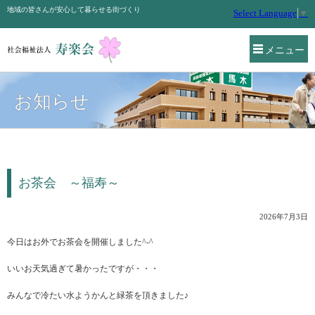
地域の皆さんが安心して暮らせる街づくり
Select Language
▼
メニュー
お知らせ
お茶会 ～福寿～
2026年7月3日
今日はお外でお茶会を開催しました^-^
いいお天気過ぎて暑かったですが・・・
みんなで冷たい水ようかんと緑茶を頂きました♪