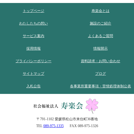
トップページ
寿楽会とは
わたしたちの想い
施設のご紹介
サービス案内
よくあるご質問
採用情報
情報開示
プライバシーポリシー
資料請求・お問い合わせ
サイトマップ
ブログ
入札公告
各事業所重要事項・苦情処理体制公表
〒791-1102 愛媛県松山市来住町36番地
TEL
089-975-1335
FAX 089-975-1326